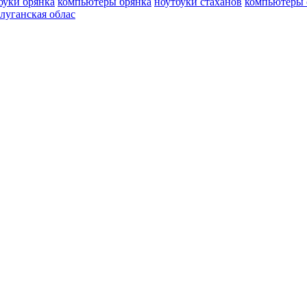
буки брянка
компьютеры брянка
ноутбуки стаханов
компьютеры 
луганская облас