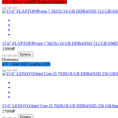
Б/У • Идеал • AMD Radeon Graphics
15,6" FLAPTOP/Ryzen 7 5825U/16 GB DDR4/SSD 512 GB/AMD 
33999₽
Купить
Новинка
Б/У • Intel HD Graphics 620
15,6" LENOVO/Intel Core I3 7020U/8 GB DDR4/SSD 256 GB/Inte
17999₽
Купить