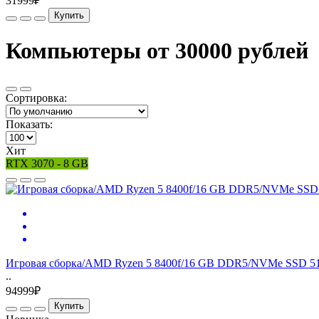
31999₽
Купить
Компьютеры от 30000 рублей
Сортировка:
Показать:
Хит
RTX 3070 - 8 GB
Игровая сборка/AMD Ryzen 5 8400f/16 GB DDR5/NVMe SSD 51
..
94999₽
Купить