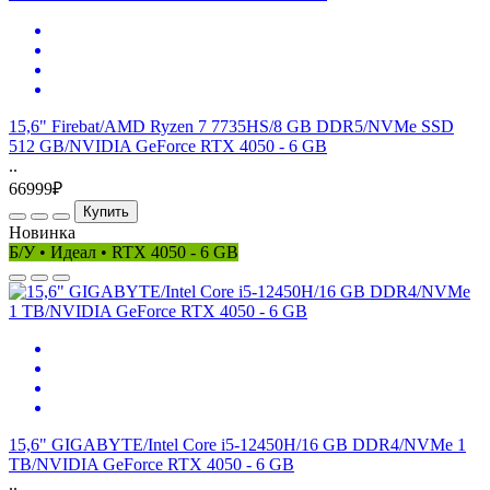
15,6" Firebat/AMD Ryzen 7 7735HS/8 GB DDR5/NVMe SSD
512 GB/NVIDIA GeForce RTX 4050 - 6 GB
..
66999₽
Купить
Новинка
Б/У • Идеал • RTX 4050 - 6 GB
15,6" GIGABYTE/Intel Core i5-12450H/16 GB DDR4/NVMe 1
TB/NVIDIA GeForce RTX 4050 - 6 GB
..