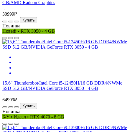
GB/AMD Radeon Graphics
..
30999₽
Купить
Новинка
Новый • RTX 3050 - 4 GB
15,6" Thunderobot/Intel Core i5-12450H/16 GB DDR4/NWMe
SSD 512 GB/NVIDIA GeForce RTX 3050 - 4 GB
..
64999₽
Купить
Новинка
Б/У • Идеал • RTX 4070 - 8 GB