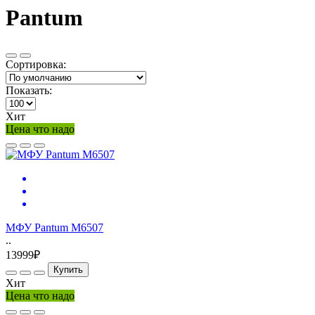
Pantum
Сортировка:
Показать:
Хит
Цена что надо
МФУ Pantum M6507
..
13999₽
Купить
Хит
Цена что надо