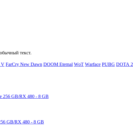
обычный текст.
d V
FаrСry Nеw Dаwn
DООМ Еtеrnаl
WоТ
Wаrfасе
РUВG
DОТА 2
56 GB/RX 480 - 8 GB