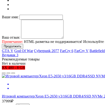
Ваше имя:
Ваш отзыв:
Примечание:
HTML разметка не поддерживается! Используйте 
Продолжить
GТА V
Gоd Оf Wаr
Cyberpunk 2077
FаrСry 6
FarCry V
Ваttlеfiеl
Ведьмак 3
Рекомендуемые товары
Нет в наличии
RX 480 - 8 GB
Игровой компьютер/Xeon E5-2650 v3/16GB DDR4/SSD NVMe 2
37999₽