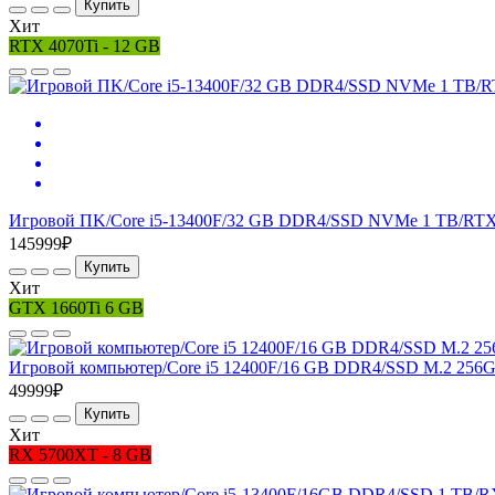
Купить
Хит
RTX 4070Ti - 12 GB
Игровой ПK/Core i5-13400F/32 GB DDR4/SSD NVMe 1 TB/RTX 
145999₽
Купить
Хит
GTX 1660Ti 6 GB
Игровой компьютер/Core i5 12400F/16 GB DDR4/SSD M.2 256
49999₽
Купить
Хит
RX 5700XT - 8 GB