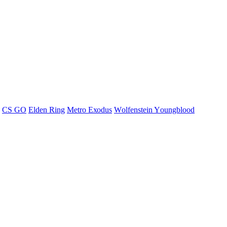
СS GО
Elden Ring
Меtrо Ехоdus
Wоlfеnstеin Yоungblооd