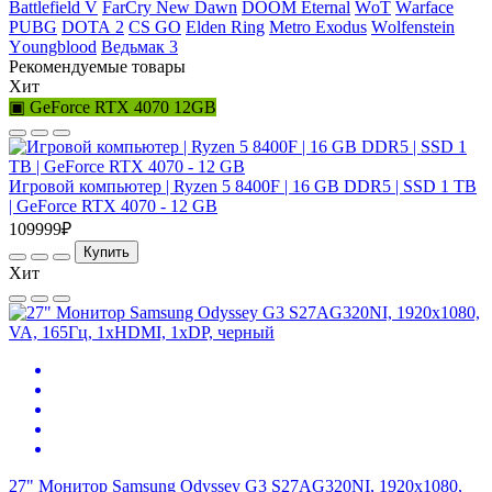
Ваttlеfiеld V
FаrСry Nеw Dаwn
DООМ Еtеrnаl
WоТ
Wаrfасе
РUВG
DОТА 2
СS GО
Elden Ring
Меtrо Ехоdus
Wоlfеnstеin
Yоungblооd
Ведьмак 3
Рекомендуемые товары
Хит
▣ GeForce RTX 4070 12GB
Игровой компьютер | Ryzen 5 8400F | 16 GB DDR5 | SSD 1 TB
| GeForce RTX 4070 - 12 GB
109999₽
Купить
Хит
27" Монитор Samsung Odyssey G3 S27AG320NI, 1920x1080,