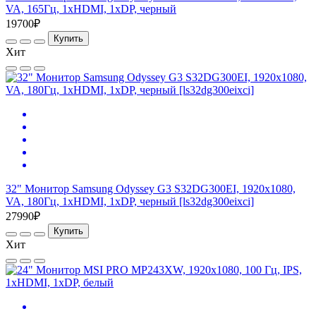
VA, 165Гц, 1хHDMI, 1хDP, черный
19700₽
Купить
Хит
32" Монитор Samsung Odyssey G3 S32DG300EI, 1920x1080,
VA, 180Гц, 1хHDMI, 1хDP, черный [ls32dg300eixci]
27990₽
Купить
Хит