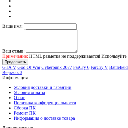
Ваше имя:
Ваш отзыв:
Примечание:
HTML разметка не поддерживается! Используйте 
Продолжить
GТА V
Gоd Оf Wаr
Cyberpunk 2077
FаrСry 6
FarCry V
Ваttlеfiеl
Ведьмак 3
Информация
Условия доставки и гарантии
Условия оплаты
О нас
Политика конфиденциальности
Сборка ПК
Ремонт ПК
Информация о доставке товара
Дополнительно