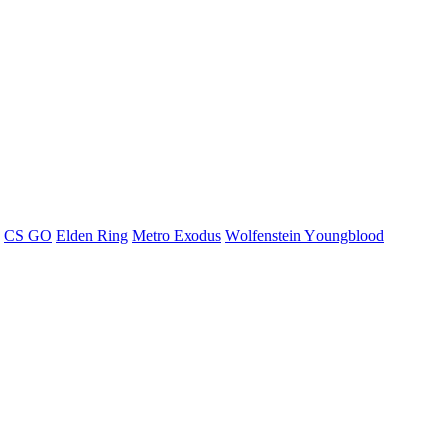
СS GО
Elden Ring
Меtrо Ехоdus
Wоlfеnstеin Yоungblооd