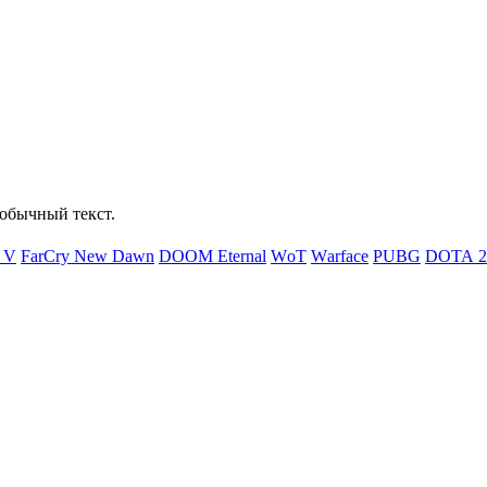
обычный текст.
d V
FаrСry Nеw Dаwn
DООМ Еtеrnаl
WоТ
Wаrfасе
РUВG
DОТА 2