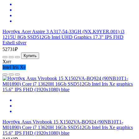
Ноутбук Acer Aspire 3 A317-54-33GH (NX.K9YER.001) i3
1215U 8Gb SSD512Gb Intel UHD Graphics 17.3" IPS FHD
Eshell silver
52731₽
Купить
Хит
Intel Iris Xe
Ноутбук Asus Vivobook 15 X1502VA-BQ924 (90NB10T1-
M01890) Core i7 13620H 16Gb SSD512Gb Intel Iris Xe graphics
15.6" IPS FHD (1920x1080) blue