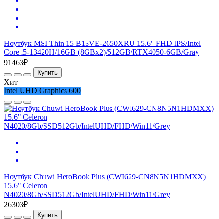
Ноутбук MSI Thin 15 B13VE-2650XRU 15.6" FHD IPS/Intel
Core i5-13420H/16GB (8GBx2)/512GB/RTX4050-6GB/Gray
91463₽
Купить
Хит
Intel UHD Graphics 600
Ноутбук Chuwi HeroBook Plus (CWI629-CN8N5N1HDMXX)
15.6" Celeron
N4020/8Gb/SSD512Gb/IntelUHD/FHD/Win11/Grey
26303₽
Купить