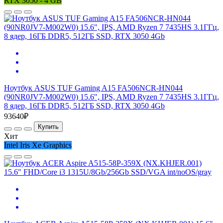
RTX 3050 - 4 GB
Ноутбук ASUS TUF Gaming A15 FA506NCR-HN044
(90NR0JV7-M002W0) 15.6", IPS, AMD Ryzen 7 7435HS 3.1ГГц,
8 ядер, 16ГБ DDR5, 512ГБ SSD, RTX 3050 4Gb
93640₽
Купить
Хит
Intel Iris Xe Graphics