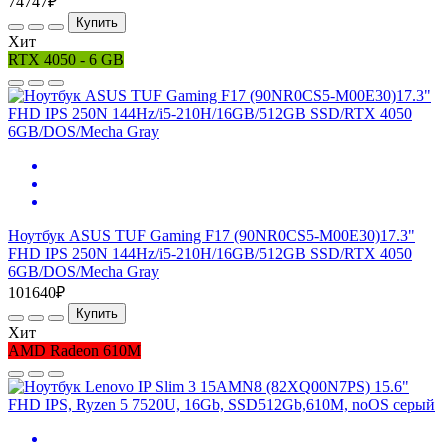
74747₽
Купить
Хит
RTX 4050 - 6 GB
Ноутбук ASUS TUF Gaming F17 (90NR0CS5-M00E30)17.3"
FHD IPS 250N 144Hz/i5-210H/16GB/512GB SSD/RTX 4050
6GB/DOS/Mecha Gray
101640₽
Купить
Хит
AMD Radeon 610M