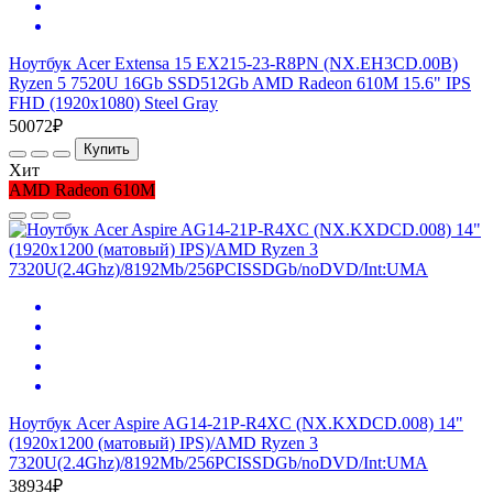
Ноутбук Acer Extensa 15 EX215-23-R8PN (NX.EH3CD.00B)
Ryzen 5 7520U 16Gb SSD512Gb AMD Radeon 610M 15.6" IPS
FHD (1920x1080) Steel Gray
50072₽
Купить
Хит
AMD Radeon 610M
Ноутбук Acer Aspire AG14-21P-R4XC (NX.KXDCD.008) 14"
(1920x1200 (матовый) IPS)/AMD Ryzen 3
7320U(2.4Ghz)/8192Mb/256PCISSDGb/noDVD/Int:UMA
38934₽