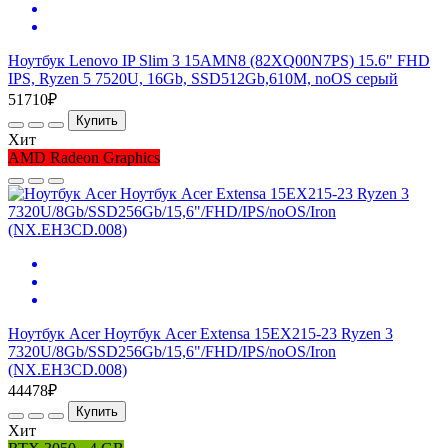
Ноутбук Lenovo IP Slim 3 15AMN8 (82XQ00N7PS) 15.6" FHD
IPS, Ryzen 5 7520U, 16Gb, SSD512Gb,610M, noOS серый
51710₽
Купить
Хит
AMD Radeon Graphics
Ноутбук Acer Ноутбук Acer Extensa 15EX215-23 Ryzen 3
7320U/8Gb/SSD256Gb/15,6"/FHD/IPS/noOS/Iron
(NX.EH3CD.008)
44478₽
Купить
Хит