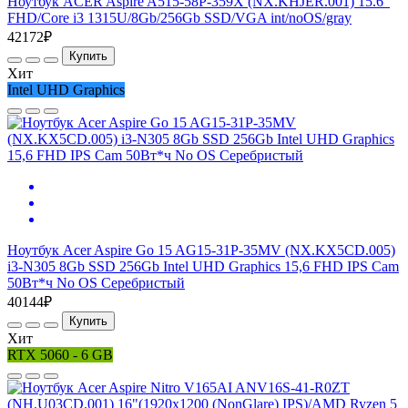
Ноутбук ACER Aspire A515-58P-359X (NX.KHJER.001) 15.6"
FHD/Core i3 1315U/8Gb/256Gb SSD/VGA int/noOS/gray
42172₽
Купить
Хит
Intel UHD Graphics
Ноутбук Acer Aspire Go 15 AG15-31P-35MV (NX.KX5CD.005)
i3-N305 8Gb SSD 256Gb Intel UHD Graphics 15,6 FHD IPS Cam
50Вт*ч No OS Серебристый
40144₽
Купить
Хит
RTX 5060 - 6 GB