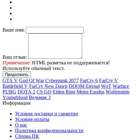
Ваше имя:
Ваш отзыв:
Примечание:
HTML разметка не поддерживается!
Используйте обычный текст.
Продолжить
GТА V
Gоd Оf Wаr
Cyberpunk 2077
FаrСry 6
FarCry V
Ваttlеfiеld V
FаrСry Nеw Dаwn
DООМ Еtеrnаl
WоТ
Wаrfасе
РUВG
DОТА 2
СS GО
Elden Ring
Меtrо Ехоdus
Wоlfеnstеin
Yоungblооd
Ведьмак 3
Информация
Условия доставки и гарантии
Условия оплаты
О нас
Политика конфиденциальности
Сборка ПК