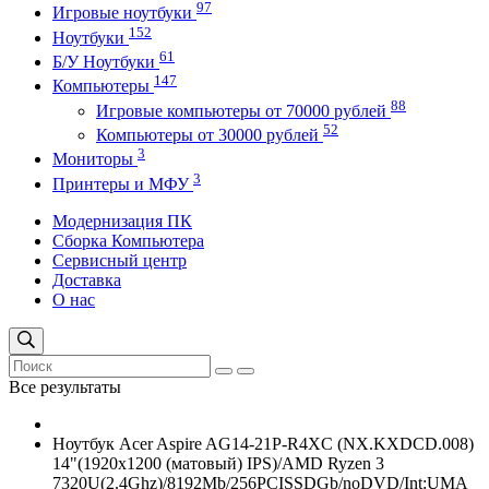
97
Игровые ноутбуки
152
Ноутбуки
61
Б/У Ноутбуки
147
Компьютеры
88
Игровые компьютеры от 70000 рублей
52
Компьютеры от 30000 рублей
3
Мониторы
3
Принтеры и МФУ
Модернизация ПК
Сборка Компьютера
Сервисный центр
Доставка
О нас
Все результаты
Ноутбук Acer Aspire AG14-21P-R4XC (NX.KXDCD.008)
14"(1920x1200 (матовый) IPS)/AMD Ryzen 3
7320U(2.4Ghz)/8192Mb/256PCISSDGb/noDVD/Int:UMA