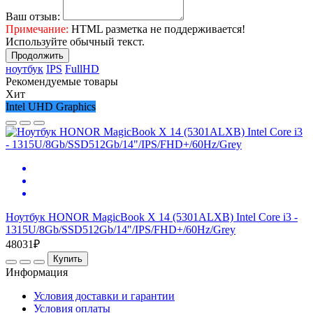
Ваш отзыв:
Примечание:
HTML разметка не поддерживается!
Используйте обычный текст.
Продолжить
ноутбук
IPS
FullHD
Рекомендуемые товары
Хит
Intel UHD Graphics
Ноутбук HONOR MagicBook X 14 (5301ALXB) Intel Core i3 -
1315U/8Gb/SSD512Gb/14"/IPS/FHD+/60Hz/Grey
48031₽
Купить
Информация
Условия доставки и гарантии
Условия оплаты