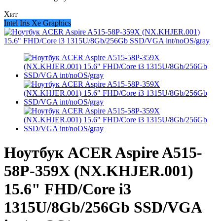
Хит
Intel Iris Xe Graphics
Ноутбук ACER Aspire A515-
58P-359X (NX.KHJER.001)
15.6" FHD/Core i3
1315U/8Gb/256Gb SSD/VGA