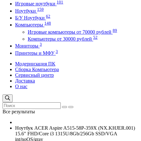
101
Игровые ноутбуки
159
Ноутбуки
62
Б/У Ноутбуки
148
Компьютеры
89
Игровые компьютеры от 70000 рублей
52
Компьютеры от 30000 рублей
3
Мониторы
3
Принтеры и МФУ
Модернизация ПК
Сборка Компьютера
Сервисный центр
Доставка
О нас
Все результаты
Ноутбук ACER Aspire A515-58P-359X (NX.KHJER.001)
15.6" FHD/Core i3 1315U/8Gb/256Gb SSD/VGA
int/noOS/gray