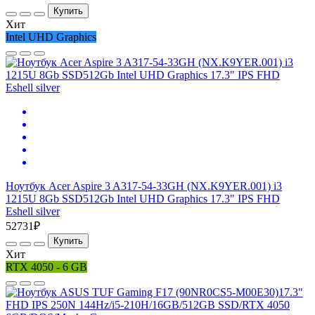
Купить
Хит
Intel UHD Graphics
Ноутбук Acer Aspire 3 A317-54-33GH (NX.K9YER.001) i3
1215U 8Gb SSD512Gb Intel UHD Graphics 17.3" IPS FHD
Eshell silver
52731₽
Купить
Хит
RTX 4050 - 6 GB