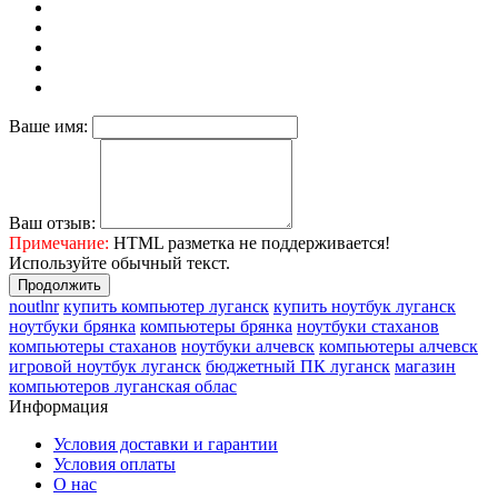
Ваше имя:
Ваш отзыв:
Примечание:
HTML разметка не поддерживается!
Используйте обычный текст.
Продолжить
noutlnr
купить компьютер луганск
купить ноутбук луганск
ноутбуки брянка
компьютеры брянка
ноутбуки стаханов
компьютеры стаханов
ноутбуки алчевск
компьютеры алчевск
игровой ноутбук луганск
бюджетный ПК луганск
магазин
компьютеров луганская облас
Информация
Условия доставки и гарантии
Условия оплаты
О нас