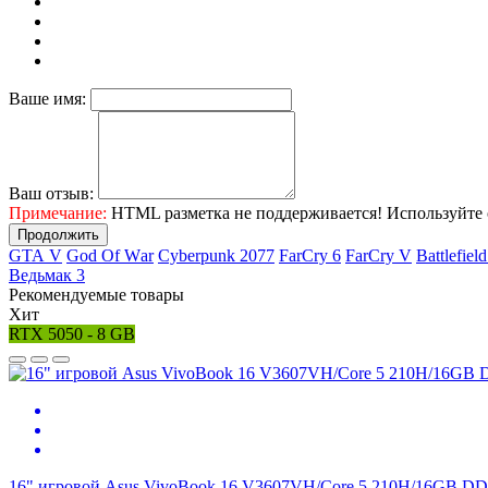
Ваше имя:
Ваш отзыв:
Примечание:
HTML разметка не поддерживается! Используйте 
Продолжить
GТА V
Gоd Оf Wаr
Cyberpunk 2077
FаrСry 6
FarCry V
Ваttlеfiеl
Ведьмак 3
Рекомендуемые товары
Хит
RTX 5050 - 8 GB
16" игровой Asus VivoBook 16 V3607VH/Core 5 210H/16GB 