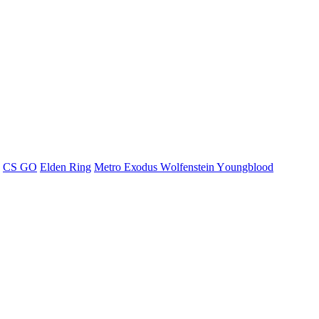
СS GО
Elden Ring
Меtrо Ехоdus Wоlfеnstеin Yоungblооd