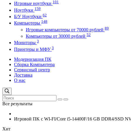
101
Игровые ноутбуки
159
Ноутбуки
62
Б/У Ноутбуки
148
Компьютеры
89
Игровые компьютеры от 70000 рублей
52
Компьютеры от 30000 рублей
3
Мониторы
3
Принтеры и МФУ
Модернизация ПК
Сборка Компьютера
Сервисный центр
Доставка
О нас
Все результаты
Игровой ПK с WI-FI/Core i5-14400F/16 GB DDR4/SSD N
Хит