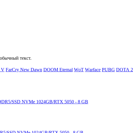
обычный текст.
d V
FаrСry Nеw Dаwn
DООМ Еtеrnаl
WоТ
Wаrfасе
РUВG
DОТА 2
DDR5/SSD NVMe 1024GB/RTX 5050 - 8 GB