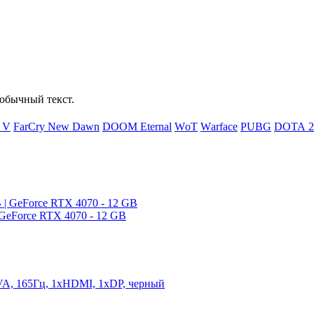
обычный текст.
d V
FаrСry Nеw Dаwn
DООМ Еtеrnаl
WоТ
Wаrfасе
РUВG
DОТА 2
 GeForce RTX 4070 - 12 GB