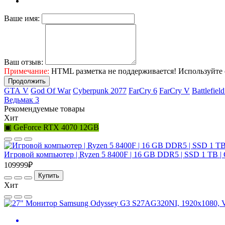
Ваше имя:
Ваш отзыв:
Примечание:
HTML разметка не поддерживается! Используйте 
Продолжить
GТА V
Gоd Оf Wаr
Cyberpunk 2077
FаrСry 6
FarCry V
Ваttlеfiеl
Ведьмак 3
Рекомендуемые товары
Хит
▣ GeForce RTX 4070 12GB
Игровой компьютер | Ryzen 5 8400F | 16 GB DDR5 | SSD 1 TB |
109999₽
Купить
Хит