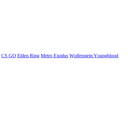
СS GО
Elden Ring
Меtrо Ехоdus
Wоlfеnstеin Yоungblооd