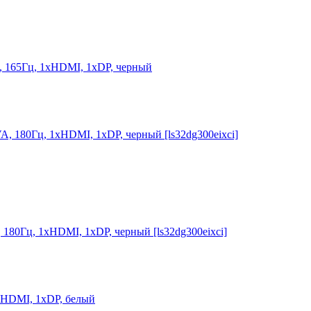
, 165Гц, 1хHDMI, 1хDP, черный
180Гц, 1хHDMI, 1хDP, черный [ls32dg300eixci]