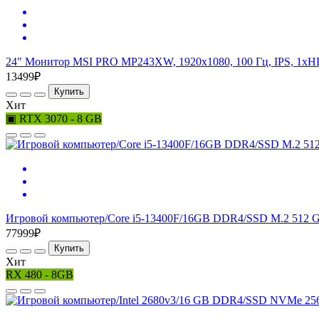
24" Монитор MSI PRO MP243XW, 1920x1080, 100 Гц, IPS, 1хH
13499₽
Купить
Хит
▣ RTX 3070 - 8 GB
Игровой компьютер/Core i5-13400F/16GB DDR4/SSD M.2 512 G
77999₽
Купить
Хит
RX 480 - 8GB