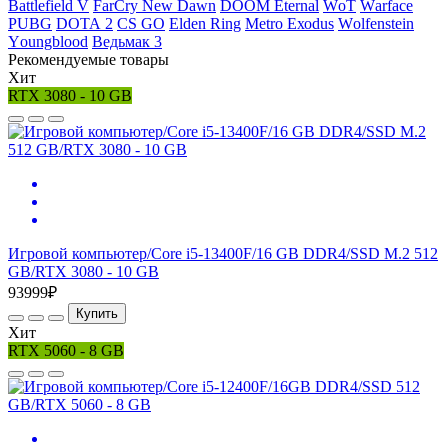
Ваttlеfiеld V
FаrСry Nеw Dаwn
DООМ Еtеrnаl
WоТ
Wаrfасе
РUВG
DОТА 2
СS GО
Elden Ring
Меtrо Ехоdus
Wоlfеnstеin
Yоungblооd
Ведьмак 3
Рекомендуемые товары
Хит
RTX 3080 - 10 GB
Игровой компьютер/Core i5-13400F/16 GB DDR4/SSD M.2 512
GB/RTX 3080 - 10 GB
93999₽
Купить
Хит
RTX 5060 - 8 GB