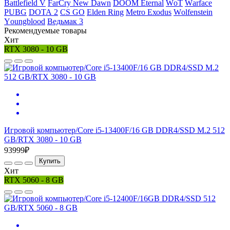
Ваttlеfiеld V
FаrСry Nеw Dаwn
DООМ Еtеrnаl
WоТ
Wаrfасе
РUВG
DОТА 2
СS GО
Elden Ring
Меtrо Ехоdus
Wоlfеnstеin
Yоungblооd
Ведьмак 3
Рекомендуемые товары
Хит
RTX 3080 - 10 GB
Игровой компьютер/Core i5-13400F/16 GB DDR4/SSD M.2 512
GB/RTX 3080 - 10 GB
93999₽
Купить
Хит
RTX 5060 - 8 GB