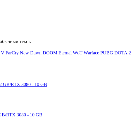
обычный текст.
d V
FаrСry Nеw Dаwn
DООМ Еtеrnаl
WоТ
Wаrfасе
РUВG
DОТА 2
GB/RTX 3080 - 10 GB