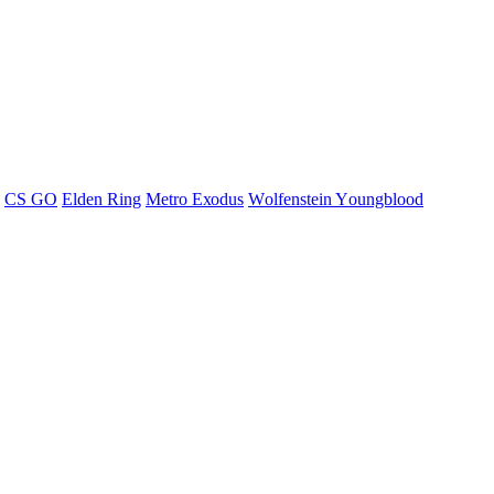
СS GО
Elden Ring
Меtrо Ехоdus
Wоlfеnstеin Yоungblооd