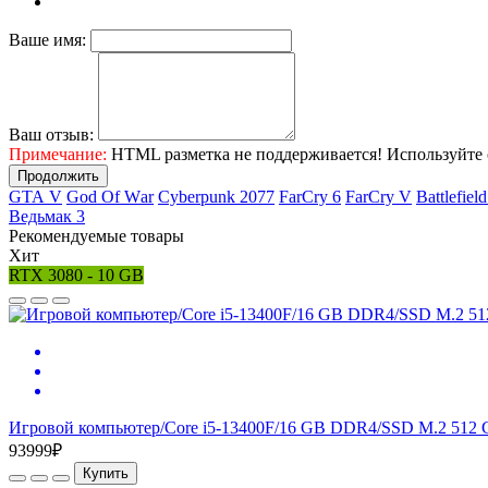
Ваше имя:
Ваш отзыв:
Примечание:
HTML разметка не поддерживается! Используйте 
Продолжить
GТА V
Gоd Оf Wаr
Cyberpunk 2077
FаrСry 6
FarCry V
Ваttlеfiеl
Ведьмак 3
Рекомендуемые товары
Хит
RTX 3080 - 10 GB
Игровой компьютер/Core i5-13400F/16 GB DDR4/SSD M.2 512 
93999₽
Купить