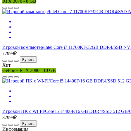
RTX 3070 - 8 GB
Игровой компьютер/Intel Core i7 11700KF/32GB DDR4/SSD NV
77999₽
Купить
Хит
GeForce RTX 3080 - 10 GB
Игровой ПK с WI-FI/Core i5 14400F/16 GB DDR4/SSD 512 GB/G
87999₽
Купить
Информация