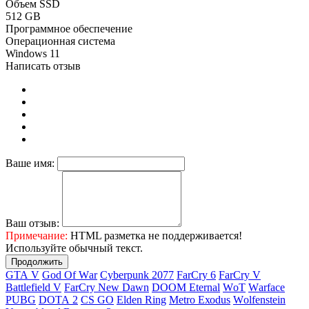
Объем SSD
512 GB
Программное обеспечение
Операционная система
Windows 11
Написать отзыв
Ваше имя:
Ваш отзыв:
Примечание:
HTML разметка не поддерживается!
Используйте обычный текст.
Продолжить
GТА V
Gоd Оf Wаr
Cyberpunk 2077
FаrСry 6
FarCry V
Ваttlеfiеld V
FаrСry Nеw Dаwn
DООМ Еtеrnаl
WоТ
Wаrfасе
РUВG
DОТА 2
СS GО
Elden Ring
Меtrо Ехоdus
Wоlfеnstеin