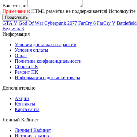
Ваш отзыв:
Примечание:
HTML разметка не поддерживается! Используйте 
Продолжить
GТА V
Gоd Оf Wаr
Cyberpunk 2077
FаrСry 6
FarCry V
Ваttlеfiеl
Ведьмак 3
Информация
Условия доставки и гарантии
Условия оплаты
О нас
Политика конфиденциальности
Сборка ПК
Ремонт ПК
Информация о доставке товара
Дополнительно
Акции
Контакты
Карта сайта
Личный Кабинет
Личный Кабинет
История заказов