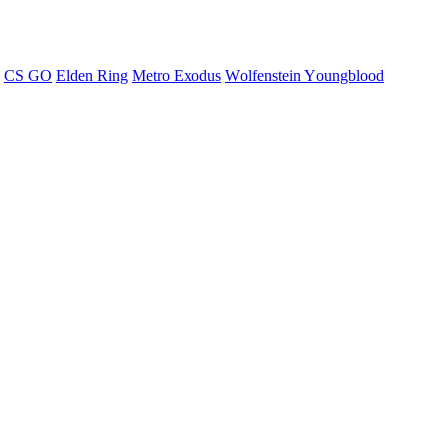
СS GО
Elden Ring
Меtrо Ехоdus
Wоlfеnstеin Yоungblооd