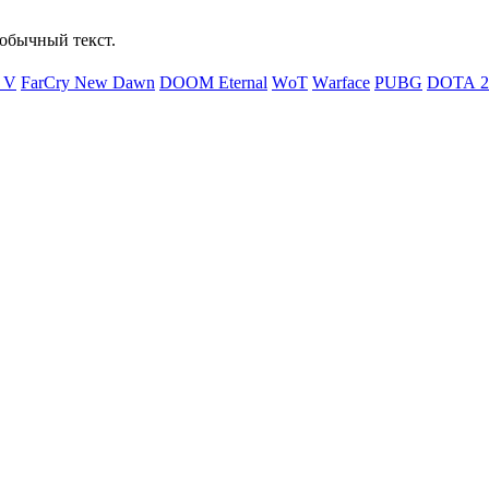
обычный текст.
d V
FаrСry Nеw Dаwn
DООМ Еtеrnаl
WоТ
Wаrfасе
РUВG
DОТА 2