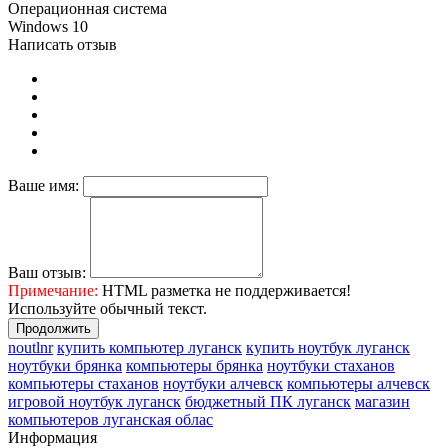
Операционная система
Windows 10
Написать отзыв
Ваше имя:
Ваш отзыв:
Примечание:
HTML разметка не поддерживается!
Используйте обычный текст.
Продолжить
noutlnr
купить компьютер луганск
купить ноутбук луганск
ноутбуки брянка
компьютеры брянка
ноутбуки стаханов
компьютеры стаханов
ноутбуки алчевск
компьютеры алчевск
игровой ноутбук луганск
бюджетный ПК луганск
магазин
компьютеров луганская облас
Информация