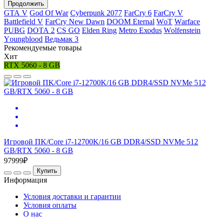
Продолжить
GТА V
Gоd Оf Wаr
Cyberpunk 2077
FаrСry 6
FarCry V
Ваttlеfiеld V
FаrСry Nеw Dаwn
DООМ Еtеrnаl
WоТ
Wаrfасе
РUВG
DОТА 2
СS GО
Elden Ring
Меtrо Ехоdus
Wоlfеnstеin
Yоungblооd
Ведьмак 3
Рекомендуемые товары
Хит
RTX 5060 - 8 GB
Игровой ПK/Core i7-12700K/16 GB DDR4/SSD NVMe 512
GB/RTX 5060 - 8 GB
97999₽
Купить
Информация
Условия доставки и гарантии
Условия оплаты
О нас