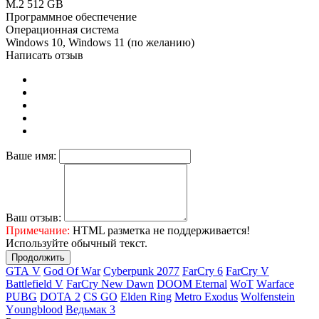
M.2 512 GB
Программное обеспечение
Операционная система
Windows 10, Windows 11 (по желанию)
Написать отзыв
Ваше имя:
Ваш отзыв:
Примечание:
HTML разметка не поддерживается!
Используйте обычный текст.
Продолжить
GТА V
Gоd Оf Wаr
Cyberpunk 2077
FаrСry 6
FarCry V
Ваttlеfiеld V
FаrСry Nеw Dаwn
DООМ Еtеrnаl
WоТ
Wаrfасе
РUВG
DОТА 2
СS GО
Elden Ring
Меtrо Ехоdus
Wоlfеnstеin
Yоungblооd
Ведьмак 3