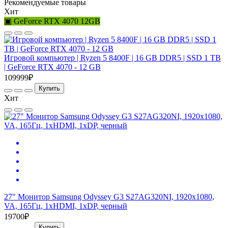
Рекомендуемые товары
Хит
▣ GeForce RTX 4070 12GB
Игровой компьютер | Ryzen 5 8400F | 16 GB DDR5 | SSD 1 TB
| GeForce RTX 4070 - 12 GB
109999₽
Купить
Хит
27" Монитор Samsung Odyssey G3 S27AG320NI, 1920x1080,
VA, 165Гц, 1хHDMI, 1хDP, черный
19700₽
Купить