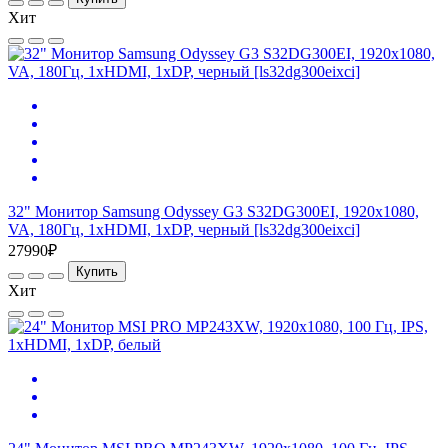
Хит
32" Монитор Samsung Odyssey G3 S32DG300EI, 1920x1080,
VA, 180Гц, 1хHDMI, 1хDP, черный [ls32dg300eixci]
27990₽
Купить
Хит