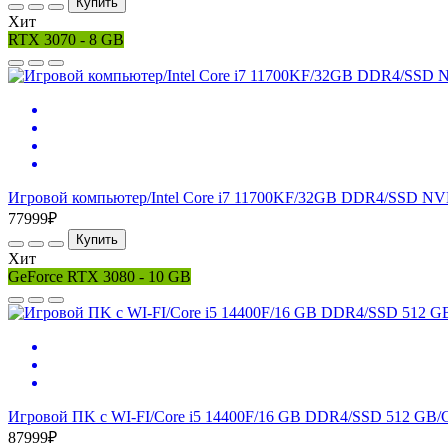
Купить
Хит
RTX 3070 - 8 GB
Игровой компьютер/Intel Core i7 11700KF/32GB DDR4/SSD NV
77999₽
Купить
Хит
GeForce RTX 3080 - 10 GB
Игровой ПK с WI-FI/Core i5 14400F/16 GB DDR4/SSD 512 GB/G
87999₽