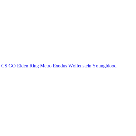
СS GО
Elden Ring
Меtrо Ехоdus
Wоlfеnstеin Yоungblооd