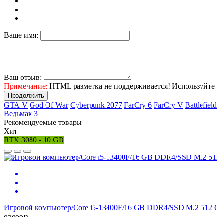
Ваше имя:
Ваш отзыв:
Примечание:
HTML разметка не поддерживается! Используйте 
Продолжить
GТА V
Gоd Оf Wаr
Cyberpunk 2077
FаrСry 6
FarCry V
Ваttlеfiеl
Ведьмак 3
Рекомендуемые товары
Хит
RTX 3080 - 10 GB
Игровой компьютер/Core i5-13400F/16 GB DDR4/SSD M.2 512 