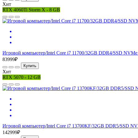
Хит
RTX 4060Ti Storm X - 8 GB
Игровой компьютер/Intel Core i7 11700/32GB DDR4/SSD NVMe 
83999₽
Купить
Хит
RTX 5070 - 12 GB
Игровой компьютер/Intel Core i7 13700KF/32GB DDR5/SSD NV
142999₽