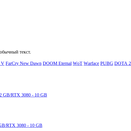
обычный текст.
d V
FаrСry Nеw Dаwn
DООМ Еtеrnаl
WоТ
Wаrfасе
РUВG
DОТА 2
GB/RTX 3080 - 10 GB