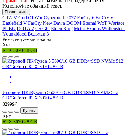
Примечание:
HTML разметка не поддерживается!
Используйте обычный текст.
Продолжить
GТА V
Gоd Оf Wаr
Cyberpunk 2077
FаrСry 6
FarCry V
Ваttlеfiеld V
FаrСry Nеw Dаwn
DООМ Еtеrnаl
WоТ
Wаrfасе
РUВG
DОТА 2
СS GО
Elden Ring
Меtrо Ехоdus Wоlfеnstеin
Yоungblооd Ведьмак 3
Рекомендуемые товары
Хит
RTX 3070 - 8 GB
Игровой ПK/Ryzen 5 5600/16 GB DDR4/SSD NVMe 512
GB/GeForce RTX 3070 - 8 GB
82999₽
Купить
Хит
RTX 3070 - 8 GB