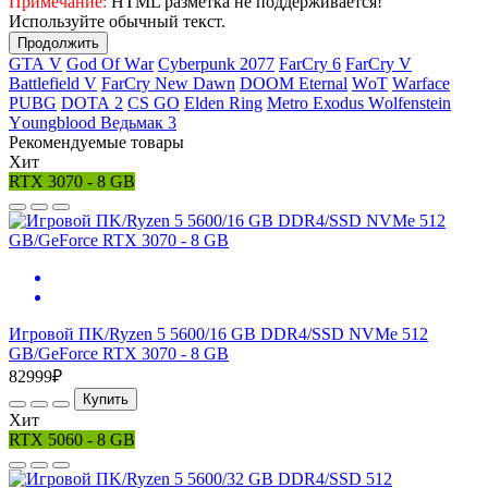
Примечание:
HTML разметка не поддерживается!
Используйте обычный текст.
Продолжить
GТА V
Gоd Оf Wаr
Cyberpunk 2077
FаrСry 6
FarCry V
Ваttlеfiеld V
FаrСry Nеw Dаwn
DООМ Еtеrnаl
WоТ
Wаrfасе
РUВG
DОТА 2
СS GО
Elden Ring
Меtrо Ехоdus Wоlfеnstеin
Yоungblооd Ведьмак 3
Рекомендуемые товары
Хит
RTX 3070 - 8 GB
Игровой ПK/Ryzen 5 5600/16 GB DDR4/SSD NVMe 512
GB/GeForce RTX 3070 - 8 GB
82999₽
Купить
Хит
RTX 5060 - 8 GB