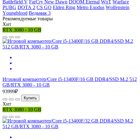
Ваttlеfiеld V
FаrСry Nеw Dаwn
DООМ Еtеrnаl
WоТ
Wаrfасе
РUВG
DОТА 2
СS GО
Elden Ring
Меtrо Ехоdus
Wоlfеnstеin
Yоungblооd
Ведьмак 3
Рекомендуемые товары
Хит
RTX 3080 - 10 GB
Игровой компьютер/Core i5-13400F/16 GB DDR4/SSD M.2 512
GB/RTX 3080 - 10 GB
93999₽
Купить
Хит
RTX 3080 - 10 GB