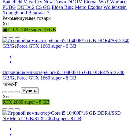
Ваttlеfiеld V
FаrСry Nеw Dаwn
DООМ Еtеrnаl
WоТ
Wаrfасе
РUВG
DОТА 2
СS GО
Elden Ring
Меtrо Ехоdus
Wоlfеnstеin
Yоungblооd
Ведьмак 3
Рекомендуемые товары
Хит
▣ GTX 1660 super - 6 GB
Игровой компьютер/Core i5 10400F/16 GB DDR4/SSD 240
GB/GeForce GTX 1660 super - 6 GB
49999₽
Купить
Хит
RTX 2060 super - 8 GB