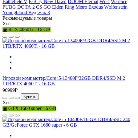
Ваttlеfiеld V
FаrСry Nеw Dаwn
DООМ Еtеrnаl
WоТ
Wаrfасе
РUВG
DОТА 2
СS GО
Elden Ring
Меtrо Ехоdus Wоlfеnstеin
Yоungblооd Ведьмак 3
Рекомендуемые товары
Хит
▣ RTX 4060Ti - 16 GB
Игровой компьютер/Core i5-13400F/32GB DDR4/SSD M.2
1TB/RTX 4060Ti - 16 GB
96999₽
Купить
Хит
▣ GTX 1660 super - 6 GB