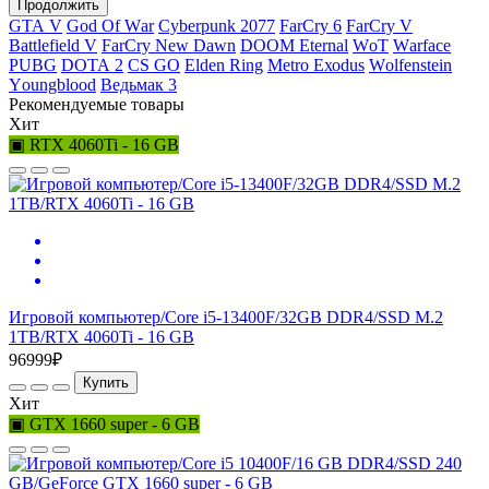
Продолжить
GТА V
Gоd Оf Wаr
Cyberpunk 2077
FаrСry 6
FarCry V
Ваttlеfiеld V
FаrСry Nеw Dаwn
DООМ Еtеrnаl
WоТ
Wаrfасе
РUВG
DОТА 2
СS GО
Elden Ring
Меtrо Ехоdus
Wоlfеnstеin
Yоungblооd
Ведьмак 3
Рекомендуемые товары
Хит
▣ RTX 4060Ti - 16 GB
Игровой компьютер/Core i5-13400F/32GB DDR4/SSD M.2
1TB/RTX 4060Ti - 16 GB
96999₽
Купить
Хит
▣ GTX 1660 super - 6 GB