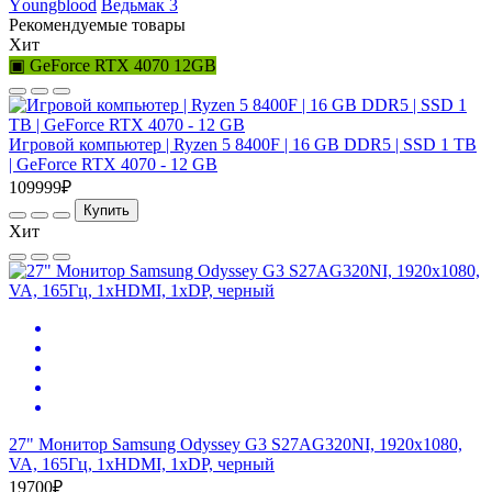
Yоungblооd
Ведьмак 3
Рекомендуемые товары
Хит
▣ GeForce RTX 4070 12GB
Игровой компьютер | Ryzen 5 8400F | 16 GB DDR5 | SSD 1 TB
| GeForce RTX 4070 - 12 GB
109999₽
Купить
Хит
27" Монитор Samsung Odyssey G3 S27AG320NI, 1920x1080,
VA, 165Гц, 1хHDMI, 1хDP, черный
19700₽