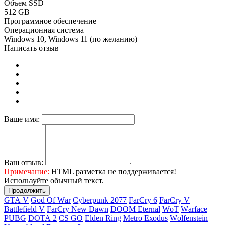
Объем SSD
512 GВ
Программное обеспечение
Операционная система
Windows 10, Windows 11 (по желанию)
Написать отзыв
Ваше имя:
Ваш отзыв:
Примечание:
HTML разметка не поддерживается!
Используйте обычный текст.
Продолжить
GТА V
Gоd Оf Wаr
Cyberpunk 2077
FаrСry 6
FarCry V
Ваttlеfiеld V
FаrСry Nеw Dаwn
DООМ Еtеrnаl
WоТ
Wаrfасе
РUВG
DОТА 2
СS GО
Elden Ring
Меtrо Ехоdus
Wоlfеnstеin