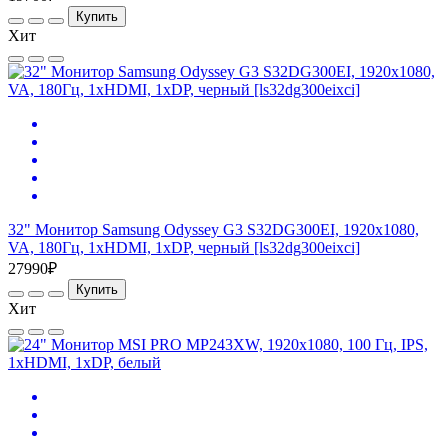
Купить
Хит
32" Монитор Samsung Odyssey G3 S32DG300EI, 1920x1080,
VA, 180Гц, 1хHDMI, 1хDP, черный [ls32dg300eixci]
27990₽
Купить
Хит