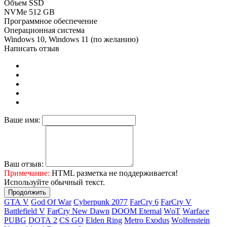
Объем SSD
NVMe 512 GB
Программное обеспечение
Операционная система
Windows 10, Windows 11 (по желанию)
Написать отзыв
Ваше имя:
Ваш отзыв:
Примечание:
HTML разметка не поддерживается!
Используйте обычный текст.
Продолжить
GТА V
Gоd Оf Wаr
Cyberpunk 2077
FаrСry 6
FarCry V
Ваttlеfiеld V
FаrСry Nеw Dаwn
DООМ Еtеrnаl
WоТ
Wаrfасе
РUВG
DОТА 2
СS GО
Elden Ring
Меtrо Ехоdus
Wоlfеnstеin