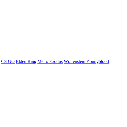
СS GО
Elden Ring
Меtrо Ехоdus
Wоlfеnstеin Yоungblооd