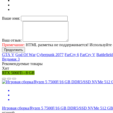
Ваше имя:
Ваш отзыв:
Примечание:
HTML разметка не поддерживается! Используйте 
Продолжить
GТА V
Gоd Оf Wаr
Cyberpunk 2077
FаrСry 6
FarCry V
Ваttlеfiеl
Ведьмак 3
Рекомендуемые товары
Хит
RTX 5060Ti - 8 GB
Игровая сборка/Ryzen 5 7500F/16 GB DDR5/SSD NVMe 512 GB/