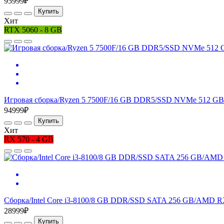
95999₽
Купить
Хит
RTX 5060 - 8 GB
Игровая сборка/Ryzen 5 7500F/16 GB DDR5/SSD NVMe 512 GB
94999₽
Купить
Хит
RX 570 - 4 GB
Сборка/Intel Core i3-8100/8 GB DDR/SSD SATA 256 GB/AMD R
28999₽
Купить