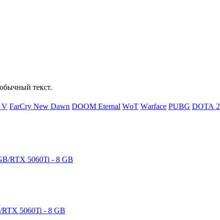
обычный текст.
d V
FаrСry Nеw Dаwn
DООМ Еtеrnаl
WоТ
Wаrfасе
РUВG
DОТА 2
RTX 5060Ti - 8 GB