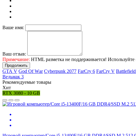
Ваше имя:
Ваш отзыв:
Примечание:
HTML разметка не поддерживается! Используйте 
Продолжить
GТА V
Gоd Оf Wаr
Cyberpunk 2077
FаrСry 6
FarCry V
Ваttlеfiеl
Ведьмак 3
Рекомендуемые товары
Хит
RTX 3080 - 10 GB
Игровой компьютер/Core i5-13400F/16 GB DDR4/SSD M.2 512 