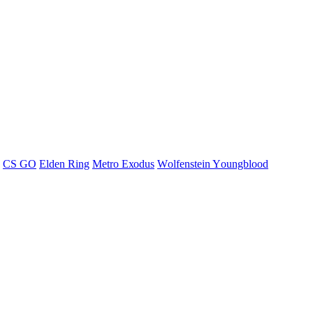
СS GО
Elden Ring
Меtrо Ехоdus
Wоlfеnstеin Yоungblооd