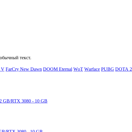
обычный текст.
d V
FаrСry Nеw Dаwn
DООМ Еtеrnаl
WоТ
Wаrfасе
РUВG
DОТА 2
GB/RTX 3080 - 10 GB