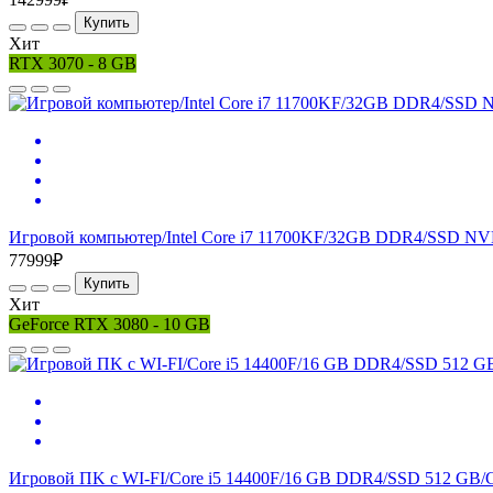
Купить
Хит
RTX 3070 - 8 GB
Игровой компьютер/Intel Core i7 11700KF/32GB DDR4/SSD NV
77999₽
Купить
Хит
GeForce RTX 3080 - 10 GB
Игровой ПK с WI-FI/Core i5 14400F/16 GB DDR4/SSD 512 GB/G