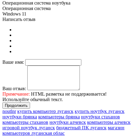
Операционная система ноутбука
Операционная система
Windows 11
Написать отзыв
Ваше имя:
Ваш отзыв:
Примечание:
HTML разметка не поддерживается!
Используйте обычный текст.
Продолжить
noutlnr
купить компьютер луганск
купить ноутбук луганск
ноутбуки брянка
компьютеры брянка
ноутбуки стаханов
компьютеры стаханов
ноутбуки алчевск
компьютеры алчевск
игровой ноутбук луганск
бюджетный ПК луганск
магазин
компьютеров луганская облас