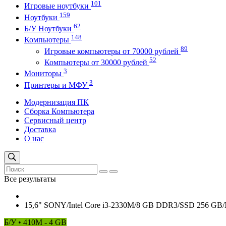
101
Игровые ноутбуки
159
Ноутбуки
62
Б/У Ноутбуки
148
Компьютеры
89
Игровые компьютеры от 70000 рублей
52
Компьютеры от 30000 рублей
3
Мониторы
3
Принтеры и МФУ
Модернизация ПК
Сборка Компьютера
Сервисный центр
Доставка
О нас
Все результаты
15,6" SONY/Intel Core i3-2330M/8 GB DDR3/SSD 256 GB
Б/У • 410M - 4 GB