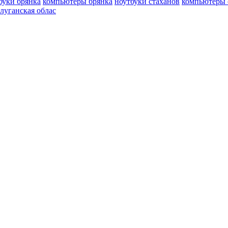
буки брянка
компьютеры брянка
ноутбуки стаханов
компьютеры 
луганская облас